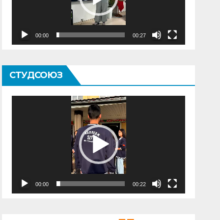
00:00
00:27
СТУДСОЮЗ
Видеоплеер
00:00
00:22