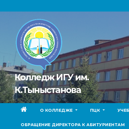
Перейти
к
содержимому
Колледж ИГУ им.
К.Тыныстанова
О КОЛЛЕДЖЕ
ПЦК
УЧЕ
ОБРАЩЕНИЕ ДИРЕКТОРА К АБИТУРИЕНТАМ