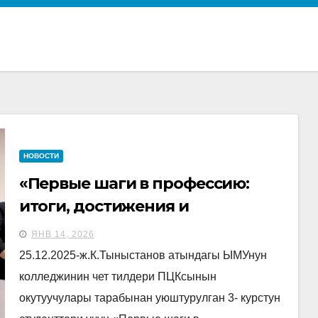
НОВОСТИ
«Первые шаги в профессию:
итоги, достижения и
перспективы»
ЯНВ 14, 2026
25.12.2025-ж.К.Тыныстанов атындагы ЫМУнун
колледжинин чет тилдери ПЦКсынын
окутуучулары тарабынан уюштурулган 3- курстун