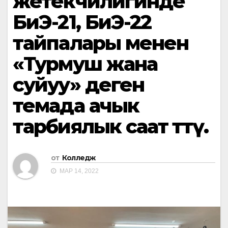
жетекчилигинде
БиЭ-21, БиЭ-22
тайпалары менен
«Турмуш жана
суйуу» деген
темада ачык
тарбиялык саат өттү.
от
Колледж
МАР 14, 2022