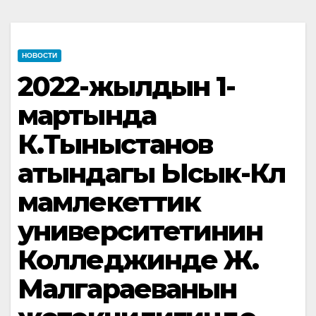
НОВОСТИ
2022-жылдын 1-
мартында
К.Тыныстанов
атындагы Ысык-Көл
мамлекеттик
университетинин
Колледжинде Ж.
Малгараеванын