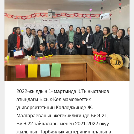
2022-жылдын 1- мартында К.Тыныстанов
атындагы Ысык-Көл мамлекеттик
университетинин Колледжинде Ж.
Малгараеванын жетекчилигинде БиЭ-21,
БиЭ-22 тайпалары менен 2021-2022 окуу
жылынын Тарбиялык иштеринин планына