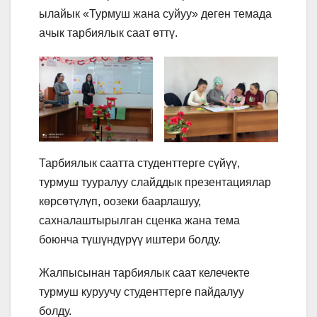
ылайык «Турмуш жана суйуу» деген темада
ачык тарбиялык саат өттү.
Тарбиялык саатта студенттерге сүйүү,
турмуш тууралуу слайддык презентациялар
көрсөтүлүп, оозеки баарлашуу,
сахналаштырылган сценка жана тема
боюнча түшүндүрүү иштери болду.
Жалпысынан тарбиялык саат келечекте
турмуш куруучу студенттерге пайдалуу
болду.