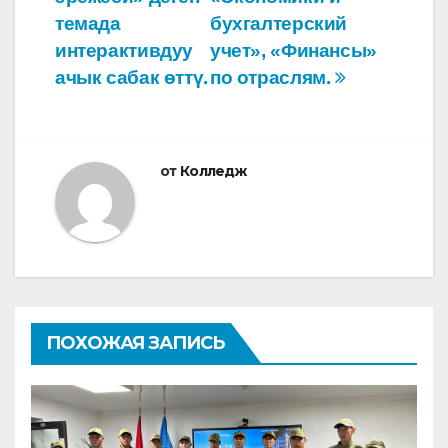
темада
бухгалтерский
интерактивдуу
учет», «Финансы»
ачык сабак өттү.
по отраслям.
от
Колледж
ПОХОЖАЯ ЗАПИСЬ