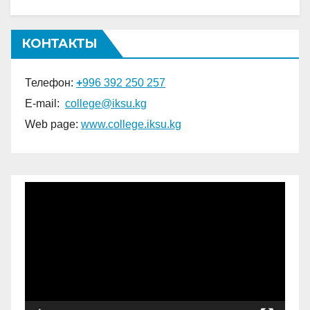
КОНТАКТЫ
Телефон:
+
996 392 250 257
E-mail:
college@iksu.kg
Web page:
www.college.
iksu.kg
Видеоплеер