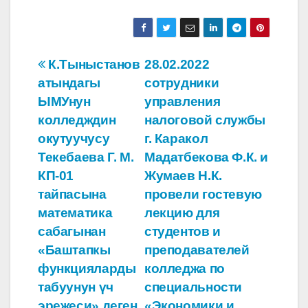
Навигация
К.Тыныстанов
28.02.2022
атындагы
сотрудники
по
ЫМУнун
управления
записям
колледждин
налоговой службы
окутуучусу
г. Каракол
Текебаева Г. М.
Мадатбекова Ф.К. и
КП-01
Жумаев Н.К.
тайпасына
провели гостевую
математика
лекцию для
сабагынан
студентов и
«Баштапкы
преподавателей
функцияларды
колледжа по
табуунун үч
специальности
эрежеси» деген
«Экономики и