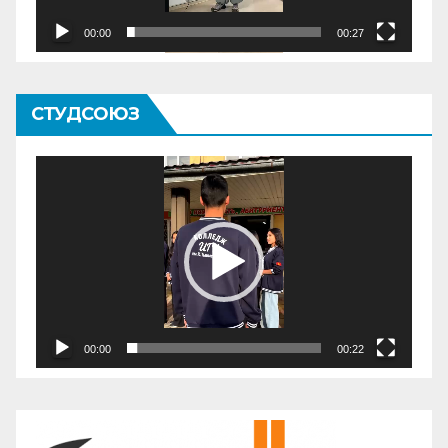
00:00
00:27
СТУДСОЮЗ
Видеоплеер
00:00
00:22