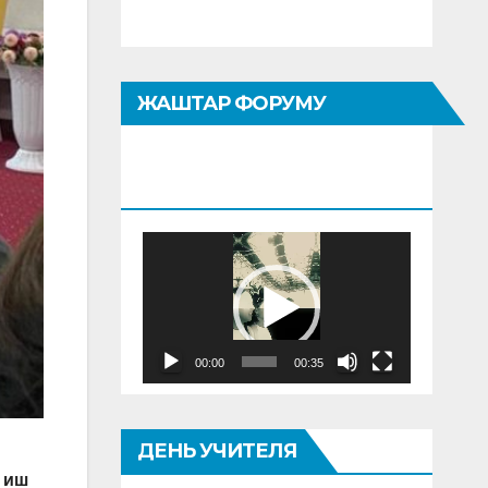
ЖАШТАР ФОРУМУ
«КЫЯЛЫМДА
КЫРГЫЗТАН»
Видеоплеер
00:00
00:35
ДЕНЬ УЧИТЕЛЯ
 иш