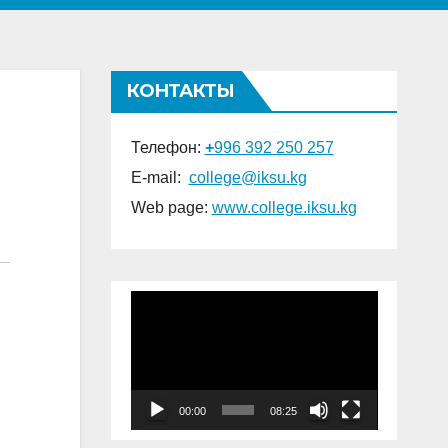
КОНТАКТЫ
Телефон:
+
996 392 250 257
E-mail:
college@iksu.kg
Web page:
www.college.
iksu.kg
Видеоплеер
00:00
08:25