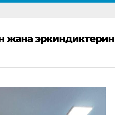
н жана эркиндиктерин