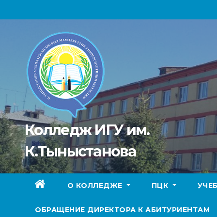
Перейти
к
содержимому
Колледж ИГУ им.
К.Тыныстанова
О КОЛЛЕДЖЕ
ПЦК
УЧЕ
ОБРАЩЕНИЕ ДИРЕКТОРА К АБИТУРИЕНТАМ