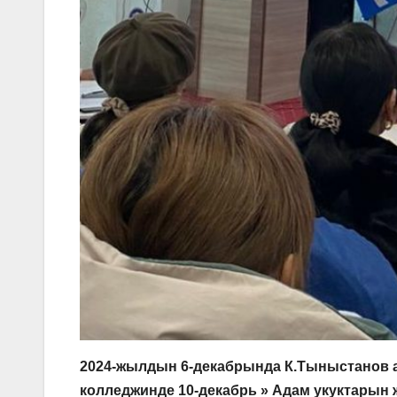
2024-жылдын 6-декабрында К.Тыныстанов 
колледжинде 10-декабрь » Адам укуктарын 