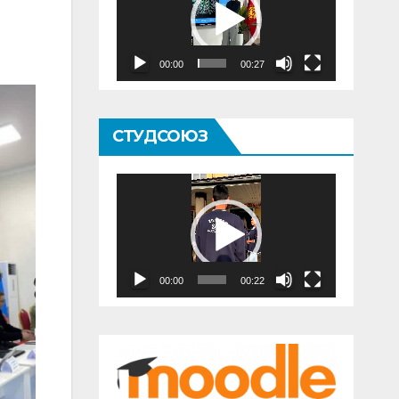
00:00
00:27
СТУДСОЮЗ
Видеоплеер
00:00
00:22