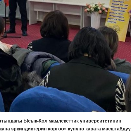
атындагы Ысык-Көл мамлекеттик университетинин
жана эркиндиктерин коргоо» күнүнө карата масштабдуу