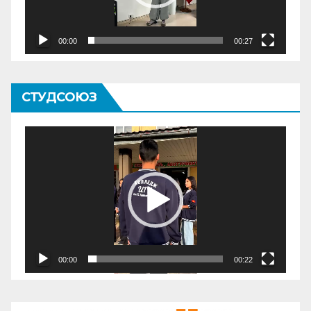
00:00
00:27
СТУДСОЮЗ
Видеоплеер
00:00
00:22