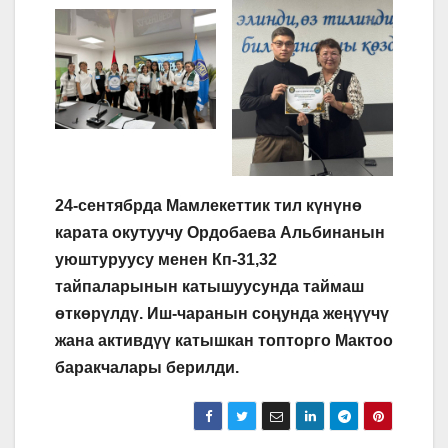
24-сентябрда Мамлекеттик тил күнүнө
карата окутуучу Ордобаева Альбинанын
уюштуруусу менен Кп-31,32
тайпаларынын катышуусунда таймаш
өткөрүлдү. Иш-чаранын соңунда жеңүүчү
жана активдүү катышкан топторго Мактоо
баракчалары берилди.