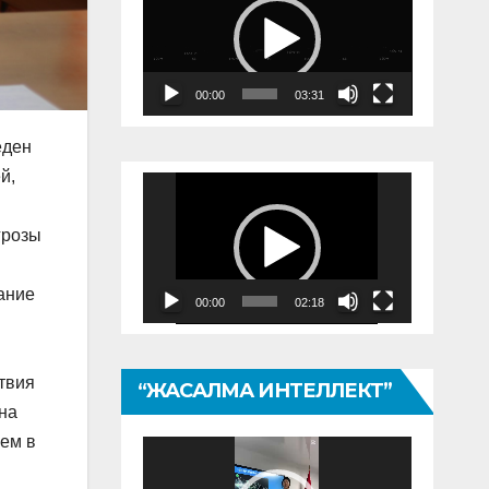
00:00
03:31
еден
й,
Видеоплеер
грозы
ание
00:00
02:18
твия
“ЖАСАЛМА ИНТЕЛЛЕКТ”
на
вем в
Видеоплеер