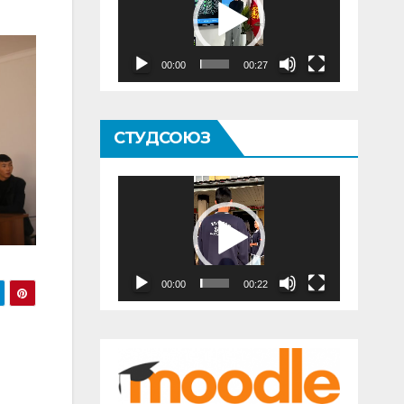
00:00
00:27
СТУДСОЮЗ
Видеоплеер
00:00
00:22