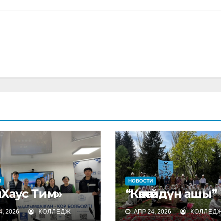
И
НОВОСТИ
нХаус Тим»
“Көкөтөйдүн ашы”
, 2026
КОЛЛЕДЖ
АПР 24, 2026
КОЛЛЕД