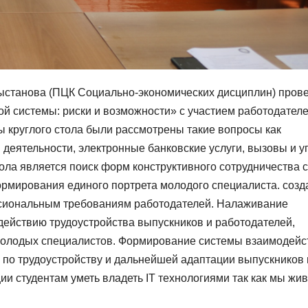
ныстанова (ПЦК Социально-экономических дисциплин) пров
й системы: риски и возможности» с участием работодателе
ы круглого стола были рассмотрены такие вопросы как
деятельности, электронные банковские услуги, вызовы и у
тола является поиск форм конструктивного сотрудничества с
рмирования единого портрета молодого специалиста. созд
ссиональным требованиям работодателей. Налаживание
ействию трудоустройства выпускников и работодателей,
 молодых специалистов. Формирование системы взаимодейс
 по трудоустройству и дальнейшей адаптации выпускников 
и студентам уметь владеть IT технологиями так как мы жи