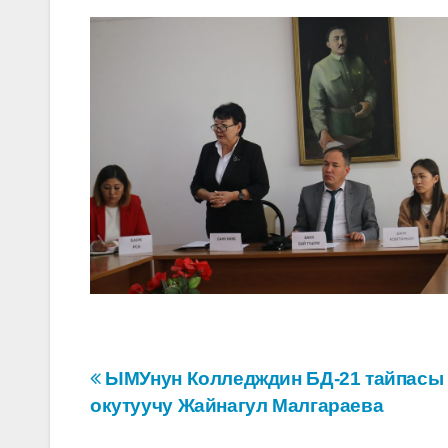
Навигация
ЫМУнун Колледждин БД-21 тайпасы
окутуучу Жайнагул Малгараева
по