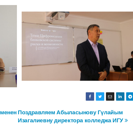
 менен
Поздравляем Абыласынову Гүлайым
Изагалиевну директора колледжа ИГУ