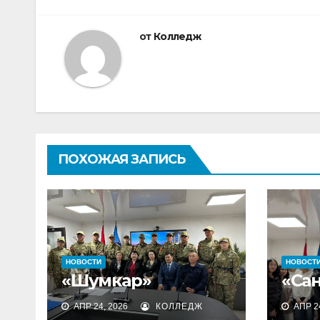
записям
от
Колледж
ПОХОЖАЯ ЗАПИСЬ
НОВОСТИ
НОВОСТ
«Шумкар»
«Са
АПР 24, 2026
КОЛЛЕДЖ
АПР 24