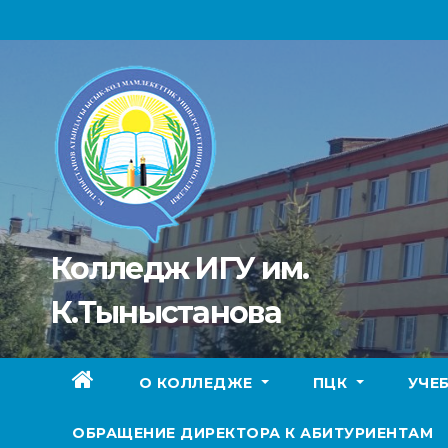
Перейти
к
содержимому
Колледж ИГУ им.
К.Тыныстанова
О КОЛЛЕДЖЕ
ПЦК
УЧЕ
ОБРАЩЕНИЕ ДИРЕКТОРА К АБИТУРИЕНТАМ