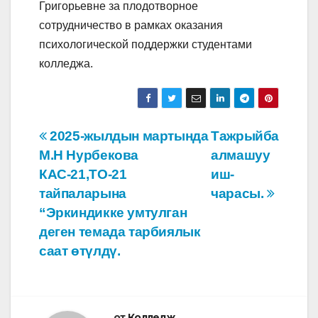
Григорьевне за плодотворное
сотрудничество в рамках оказания
психологической поддержки студентами
колледжа.
Навигация
2025-жылдын мартында
Тажрыйба
М.Н Нурбекова
алмашуу
по
КАС-21,ТО-21
иш-
записям
тайпаларына
чарасы.
“Эркиндикке умтулган
деген темада тарбиялык
саат өтүлдү.
от
Колледж