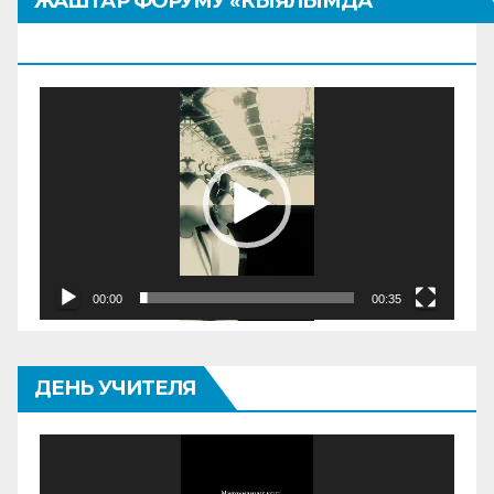
ЖАШТАР ФОРУМУ «КЫЯЛЫМДА
КЫРГЫЗТАН»
Видеоплеер
00:00
00:35
ДЕНЬ УЧИТЕЛЯ
Видеоплеер