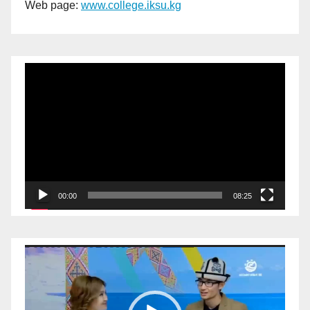
Web page:
www.college.
iksu.kg
Видеоплеер
00:00
08:25
Видеоплеер