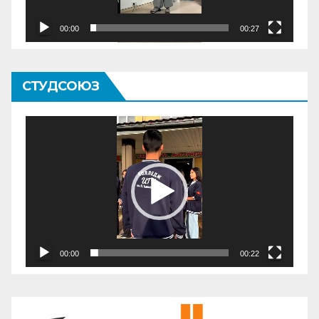
00:00
00:27
СТУДСОЮЗ
Видеоплеер
00:00
00:22