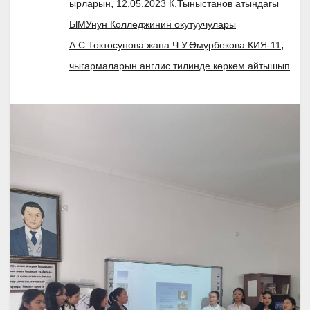
,
ырларын
12.05.2023 К.Тыныстанов атындагы
ЫМУнун Колледжинин окутуучулары
,
А.С.Токтосунова жана Ч.У.Өмүрбекова КИЯ-11
чыгармаларын англис тилинде көркөм айтышып