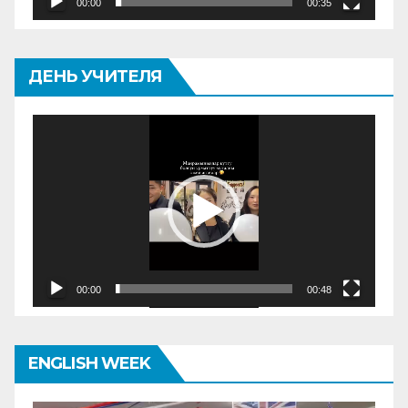
00:00
00:35
ДЕНЬ УЧИТЕЛЯ
Видеоплеер
00:00
00:48
ENGLISH WEEK