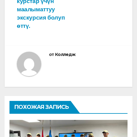
курстар үчүн
маалыматтуу
экскурсия болуп
өттү.
от
Колледж
ПОХОЖАЯ ЗАПИСЬ