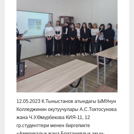
12.05.2023 К.Тыныстанов атындагы ЫМУнун
Колледжинин окутуучулары А.С.Токтосунова
жана Ч.У.Өмүрбекова КИЯ-11, 12
гр.студенттери менен биргеликте
«Америкалык жана Британиялык акын-