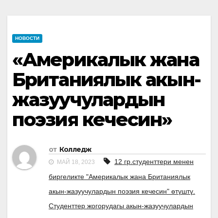
НОВОСТИ
«Америкалык жана
Британиялык акын-
жазуучулардын
поэзия кечесин»
от
Колледж
12 гр.студенттери менен
МАЙ 18, 2023
биргеликте "Америкалык жана Британиялык
акын-жазуучулардын поэзия кечесин" өтүштү.
Студенттер жогорудагы акын-жазуучулардын