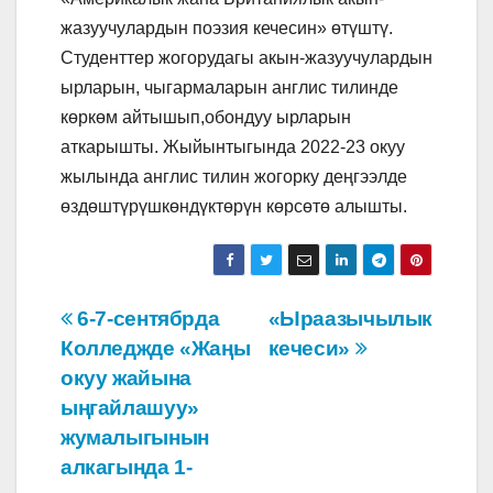
жазуучулардын поэзия кечесин» өтүштү.
Студенттер жогорудагы акын-жазуучулардын
ырларын, чыгармаларын англис тилинде
көркөм айтышып,обондуу ырларын
аткарышты. Жыйынтыгында 2022-23 окуу
жылында англис тилин жогорку деңгээлде
өздөштүрүшкөндүктөрүн көрсөтө алышты.
Навигация
6-7-сентябрда
«Ыраазычылык
Колледжде «Жаңы
кечеси»
по
окуу жайына
записям
ыңгайлашуу»
жумалыгынын
алкагында 1-