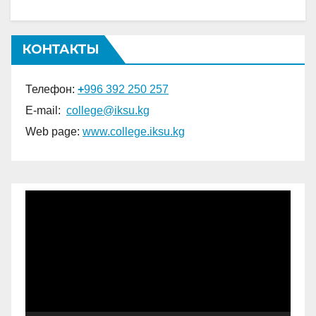
КОНТАКТЫ
Телефон:
+
996 392 250 257
E-mail:
college@iksu.kg
Web page:
www.college.
iksu.kg
Видеоплеер