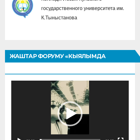
государственного университета им.
К.Тыныстанова
ЖАШТАР ФОРУМУ «КЫЯЛЫМДА
КЫРГЫЗТАН»
Видеоплеер